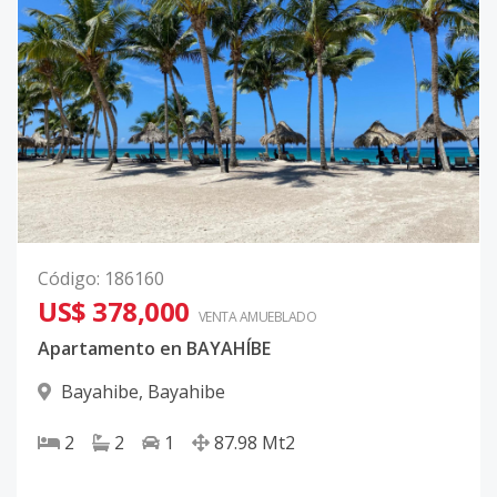
Código
:
186160
US$ 378,000
VENTA AMUEBLADO
Apartamento en BAYAHÍBE
Bayahibe
,
Bayahibe
2
2
1
87.98
Mt2