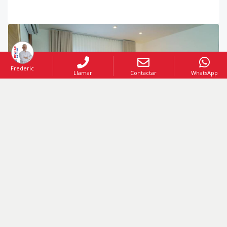
Frederic
Llamar
Contactar
WhatsApp
Código
:
219240
US$ 175,000
VENTA AMUEBLADO
Apartamento Amueblado en Bayahíbe en Venta
Bayahibe
,
Bayahibe