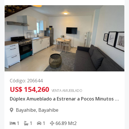
Código
:
206644
US$ 154,260
VENTA AMUEBLADO
Dúplex Amueblado a Estrenar a Pocos Minutos del Mar
Bayahibe
,
Bayahibe
1
1
1
66.89
Mt2