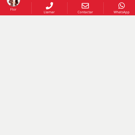
Flor
Llamar
Contactar
WhatsApp
Código
:
190961
US$ 235,000
VENTA AMUEBLADO
Un oasis de relajación en Cocotal, Punta Cana
Punta Cana
,
Punta Cana
2
1
118
Mt2