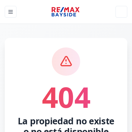
Toggle navigation menu
Toggl
404
La propiedad no existe
o no está disponible