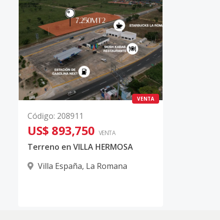
VENTA
Código
:
208911
US$ 893,750
VENTA
Terreno en VILLA HERMOSA
Villa España
,
La Romana