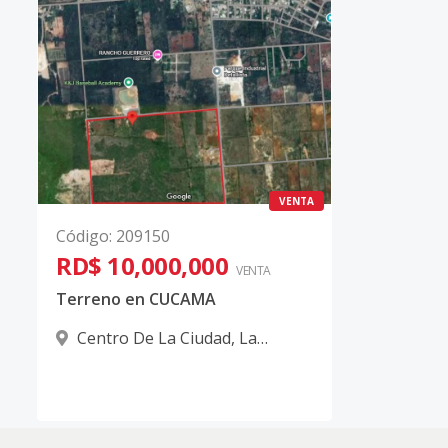
VENTA
Código
:
209150
RD$ 10,000,000
VENTA
Terreno en CUCAMA
Centro De La Ciudad
,
La
Romana