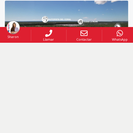
Sharon
Llamar
Contactar
WhatsApp
VENTA
Código
:
208916
US$ 2,318,957
VENTA
Terreno en BAVARO
Bávaro
,
Punta Cana