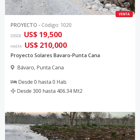
VENTA
PROYECTO
-
Código
:
1020
US$ 19,500
DESDE
US$ 210,000
HASTA
Proyecto Solares Bavaro-Punta Cana
Bávaro
,
Punta Cana
Desde
0
hasta
0
Hab.
Desde
300
hasta
406.34
Mt2