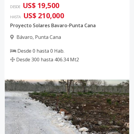
US$ 19,500
DESDE
US$ 210,000
HASTA
Proyecto Solares Bavaro-Punta Cana
Bávaro
,
Punta Cana
Desde
0
hasta
0
Hab.
Desde
300
hasta
406.34
Mt2