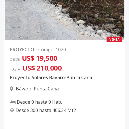
VENTA
PROYECTO
-
Código
:
1020
US$ 19,500
DESDE
US$ 210,000
HASTA
Proyecto Solares Bavaro-Punta Cana
Bávaro
,
Punta Cana
Desde
0
hasta
0
Hab.
Desde
300
hasta
406.34
Mt2