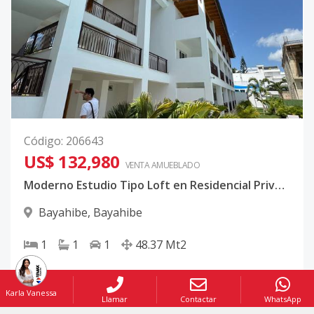
Código
:
206643
US$ 132,980
VENTA AMUEBLADO
Moderno Estudio Tipo Loft en Residencial Privado Cerca del Mar
Bayahibe
,
Bayahibe
1
1
1
48.37
Mt2
Karla Vanessa
Llamar
Contactar
WhatsApp