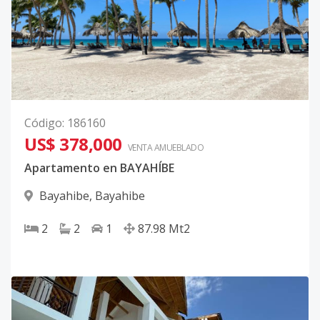
Código
:
186160
US$ 378,000
VENTA AMUEBLADO
Apartamento en BAYAHÍBE
Bayahibe
,
Bayahibe
2
2
1
87.98
Mt2