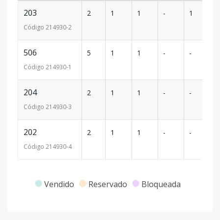
203
2
1
1
-
1
59
Código
214930
-2
506
5
1
1
-
-
74
Código
214930
-1
204
2
1
1
-
-
63
Código
214930
-3
202
2
1
1
-
-
59
Código
214930
-4
Vendido
Reservado
Bloqueada