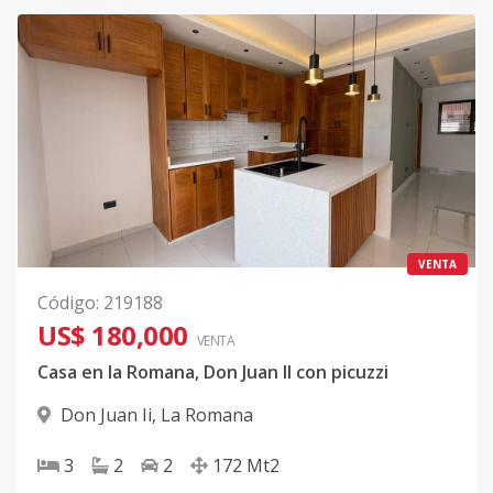
VENTA
Código
:
219188
US$ 180,000
VENTA
Casa en la Romana, Don Juan II con picuzzi
Don Juan Ii
,
La Romana
3
2
2
172
Mt2