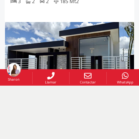
3
2
2
185
Mt2
Sharon
Llamar
Contactar
WhatsApp
VENTA
Código
:
219222
US$ 215,500
VENTA
Casa Nueva Moderna en Venta en Residencial Don Juan, La Romana | 3 Habitaciones | Esquina | US$215,500
Don Juan Ii
,
La Romana