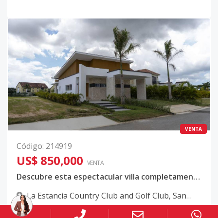
VENTA
Código
:
214919
US$ 850,000
VENTA
Descubre esta espectacular villa completamente nueva ubicada en La Estancia Golf & Country Club, un entorno exclusivo donde la elegancia, la privacidad y la naturaleza se combinan para ofrecer un estilo de vida incomparable.
La Estancia Country Club and Golf Club
,
San
Rafael Del Yuma