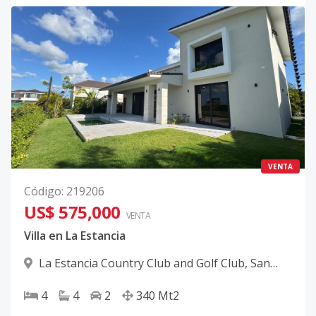
VENTA
Código
:
219206
US$ 575,000
VENTA
Villa en La Estancia
La Estancia Country Club and Golf Club
,
San
Rafael Del Yuma
4
4
2
340
Mt2