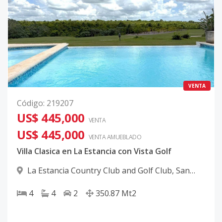
VENTA
Código
:
219207
US$ 445,000
VENTA
US$ 445,000
VENTA AMUEBLADO
Villa Clasica en La Estancia con Vista Golf
La Estancia Country Club and Golf Club
,
San
Rafael Del Yuma
4
4
2
350.87
Mt2