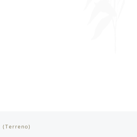
2
(Terreno)