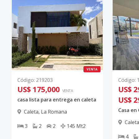
VENTA
Código
:
219203
Código
:
US$ 175,000
US$ 2
VENTA
US$ 2
casa lista para entrega en caleta
Casa en
Caleta
,
La Romana
Calet
3
2
2
145
Mt2
4