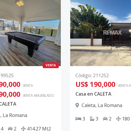
VENTA
199525
Código
:
211252
90,000
US$ 190,000
VENTA
VENTA 
90,000
Casa en CALETA
VENTA AMUEBLADO
 CALETA
Caleta
,
La Romana
a
,
La Romana
3
3
2
180
4
2
414.27
Mt2