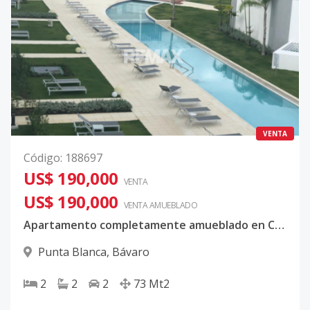
VENTA
Código
:
188697
US$ 190,000
VENTA
US$ 190,000
VENTA AMUEBLADO
Apartamento completamente amueblado en Cana Rock Condos
Punta Blanca
,
Bávaro
2
2
2
73
Mt2