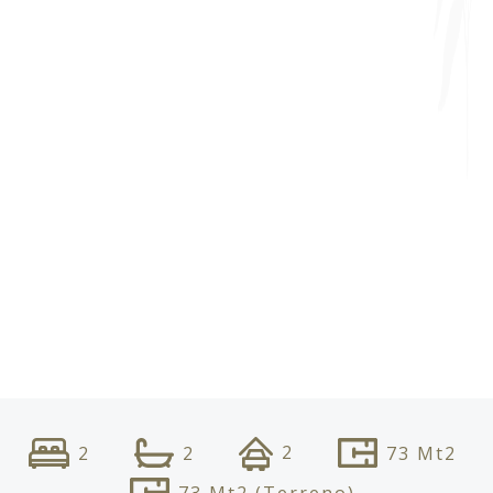
2
2
2
73
Mt2