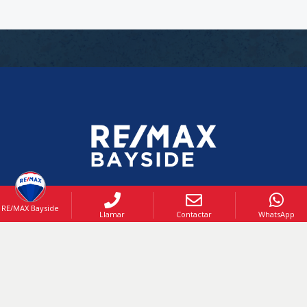
RE/MAX Bayside
OFICINA
Llamar
Contactar
WhatsApp
+1 (829) 585-6789
info@remaxbaysidedr.com
BAYAHIBE: Avenida Cayuco, Dominicus,