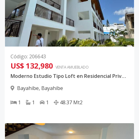
Código
:
206643
US$ 132,980
VENTA AMUEBLADO
Moderno Estudio Tipo Loft en Residencial Privado Cerca del Mar
Bayahibe
,
Bayahibe
1
1
1
48.37
Mt2