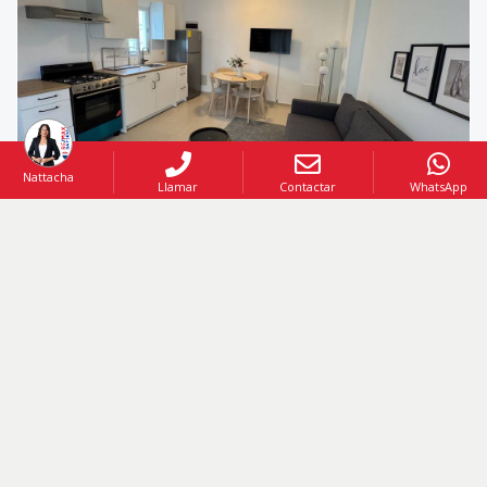
Nattacha
Llamar
Contactar
WhatsApp
Código
:
206644
US$ 154,260
VENTA AMUEBLADO
Dúplex Amueblado a Estrenar a Pocos Minutos del Mar
Bayahibe
,
Bayahibe
1
1
1
66.89
Mt2