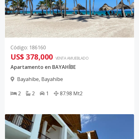
Código
:
186160
US$ 378,000
VENTA AMUEBLADO
Apartamento en BAYAHÍBE
Bayahibe
,
Bayahibe
2
2
1
87.98
Mt2