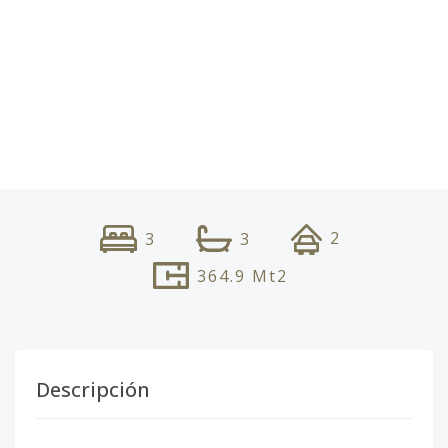
2
3
3
364.9
Mt2
Descripción