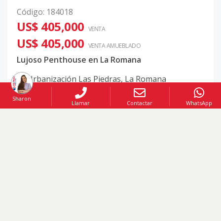
Código
:
184018
US$ 405,000
VENTA
US$ 405,000
VENTA AMUEBLADO
Lujoso Penthouse en La Romana
Urbanización Las Piedras
,
La Romana
Sharon
3
3
2
364.9
Mt2
Llamar
Contactar
WhatsApp