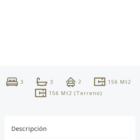
2
3
3
156
Mt2
156
Mt2
(Terreno)
Descripción