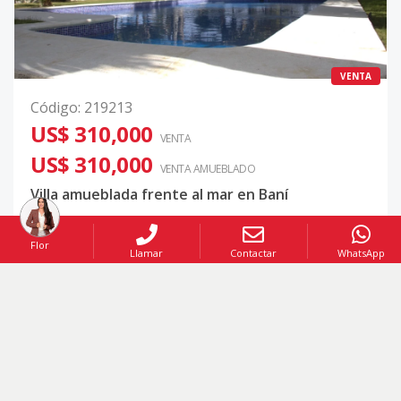
VENTA
Código
:
219213
US$ 310,000
VENTA
US$ 310,000
VENTA AMUEBLADO
Villa amueblada frente al mar en Baní
Boca Canasta
,
Baní
Flor
Llamar
Contactar
WhatsApp
3
3
2
156
Mt2