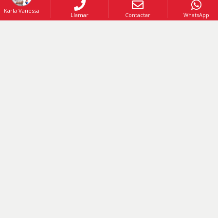
Desde
135.5
hasta
183.25
Mt2
Karla Vanessa
Llamar
Contactar
WhatsApp
PROYECTO
-
Código
:
184017
US$ 113,000
DESDE
US$ 212,000
HASTA
Increibles apartamentos en Caleta La Romana a 140 metros del mar