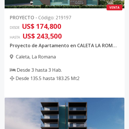
VENTA
PROYECTO
-
Código
:
219197
US$ 174,800
DESDE
US$ 243,500
HASTA
Proyecto de Apartamento en CALETA LA ROMANA
Caleta
,
La Romana
Desde
3
hasta
3
Hab.
Desde
135.5
hasta
183.25
Mt2